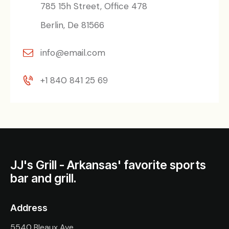
785 15h Street, Office 478
Berlin, De 81566
info@email.com
+1 840 841 25 69
JJ's Grill - Arkansas' favorite sports
bar and grill.
Address
5540 Bleaux Ave