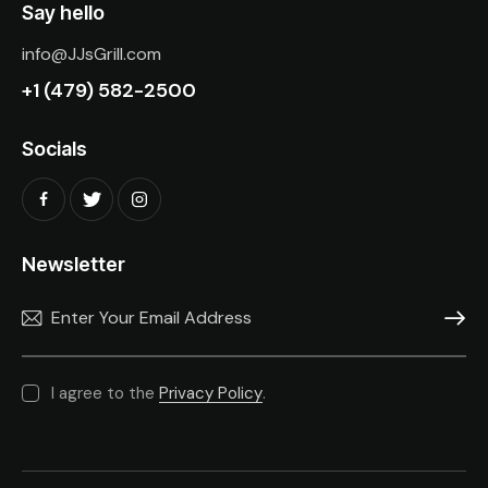
Say hello
info@JJsGrill.com
+1 (479) 582-2500
Socials
Newsletter
SUBSC
I agree to the
Privacy Policy
.